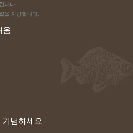
합니다.
질을 자랑합니다.
거움
을 기념하세요