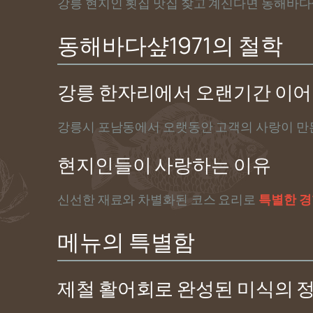
강릉 현지인 횟집 맛집 찾고 계신다면 동해바다샾
동해바다샾1971의 철학
강릉 한자리에서 오랜기간 이어
강릉시 포남동에서 오랫동안 고객의 사랑이 
현지인들이 사랑하는 이유
신선한 재료와 차별화된 코스 요리로
특별한 경
메뉴의 특별함
제철 활어회로 완성된 미식의 