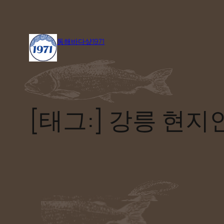
콘
텐
동해바다샾1971
츠
로
바
로
가
[태그:]
강릉 현지
기