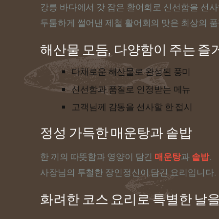
강릉 바다에서 갓 잡은 활어회로 신선함을 선사
두툼하게 썰어낸 제철 활어회의 맛은 최상의 품
해산물 모듬, 다양함이 주는 즐
다채로운 해산물로 완성된 풍미
신선함과 품질로 인정받는 메뉴
고객님께 감동을 선사할 한 접시
정성 가득한 매운탕과 솥밥
한 끼의 따뜻함과 영양이 담긴
매운탕
과
솥밥
.
사장님의 투철한 장인정신이 담긴 요리입니다.
화려한 코스 요리로 특별한 날